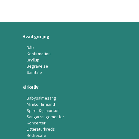
Hvad gør jeg
Dåb
Konfirmation
Bryllup
Begravelse
Samtale
Kirkeliv
Babysalmesang
Minikonfirmand
Spire- & juniorkor
Sangarrangementer
Koncerter
Litteraturkreds
Ældrecafe