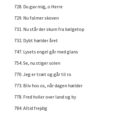
728. Du gav mig, o Herre
729. Nu falmer skoven
731. Nu står der skum fra bølgetop
732. Dybt hælder året
747. Lysets engel går med glans
754. Se, nu stiger solen
770. Jeg er træt og går til ro
773. Bliv hos os, når dagen hælder
778. Fred hviler over land og by
784. Altid frejdig