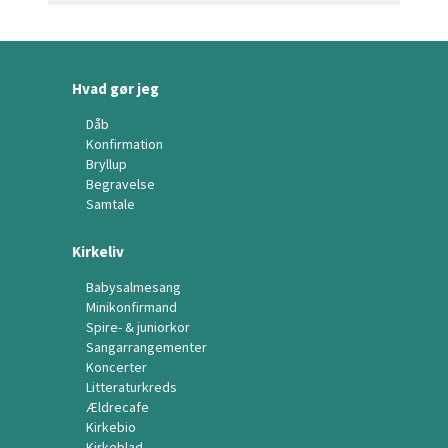
Hvad gør jeg
Dåb
Konfirmation
Bryllup
Begravelse
Samtale
Kirkeliv
Babysalmesang
Minikonfirmand
Spire- & juniorkor
Sangarrangementer
Koncerter
Litteraturkreds
Ældrecafe
Kirkebio
Kirkeblad