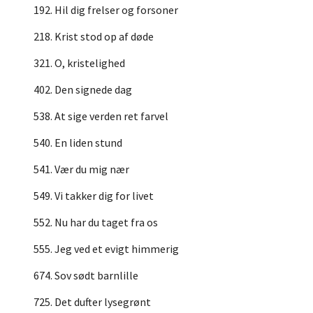
192. Hil dig frelser og forsoner
218. Krist stod op af døde
321. O, kristelighed
402. Den signede dag
538. At sige verden ret farvel
540. En liden stund
541. Vær du mig nær
549. Vi takker dig for livet
552. Nu har du taget fra os
555. Jeg ved et evigt himmerig
674. Sov sødt barnlille
725. Det dufter lysegrønt