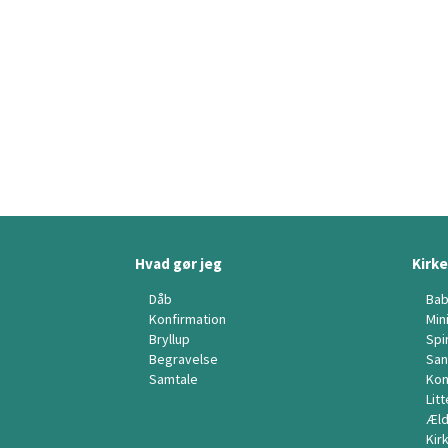
Hvad gør jeg
Kirke
Dåb
Bab
Konfirmation
Min
Bryllup
Spi
Begravelse
San
Samtale
Kon
Lit
Æld
Kir