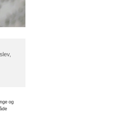
slev,
synge og
både