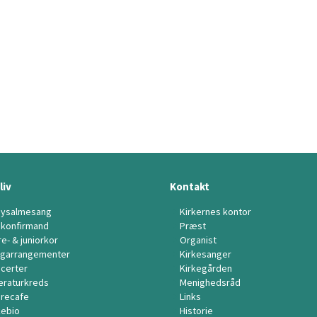
liv
Kontakt
ysalmesang
Kirkernes kontor
ikonfirmand
Præst
re- & juniorkor
Organist
garrangementer
Kirkesanger
certer
Kirkegården
teraturkreds
Menighedsråd
recafe
Links
kebio
Historie