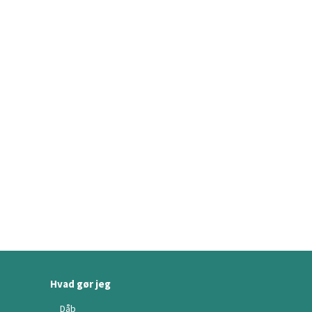
Hvad gør jeg
Dåb