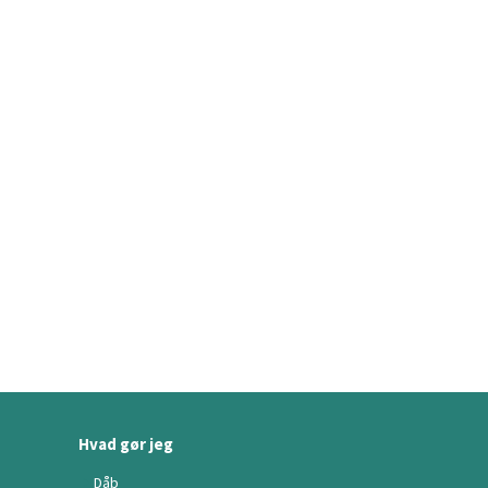
Hvad gør jeg
Dåb